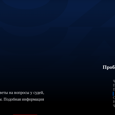
Проб
Ч
П
П
веты на вопросы у судей,
С
ом. Подобная информация
H
Ч