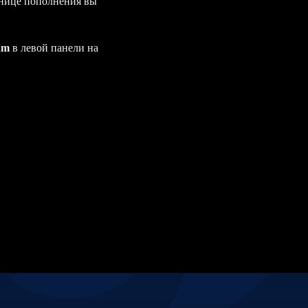
нице пополнения вы
eam
в левой панели на