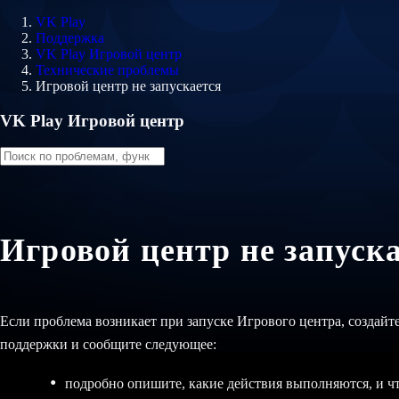
VK Play
Поддержка
VK Play Игровой центр
Технические проблемы
Игровой центр не запускается
VK Play Игровой центр
Игровой центр не запуск
Если проблема возникает при запуске Игрового центра, создайте
поддержки и сообщите следующее:
подробно опишите, какие действия выполняются, и чт