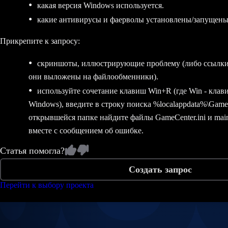
какая версия Windows используется.
какие антивирусы и фаерволы установлены/запущены
Прикрепите к запросу:
скриншоты, иллюстрирующие проблему (либо ссылки 
они выложены на файлообменники).
используйте сочетание клавиш Win+R (где Win - клав
Windows), введите в строку поиска %localappdata%\Game
открывшейся папке найдите файлы GameCenter.ini и mai
вместе с сообщением об ошибке.
Статья помогла?
Создать запрос
Перейти к выбору проекта