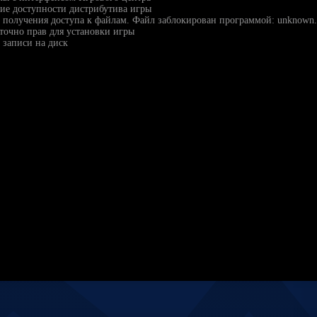
е доступности дистрибутива игры
получения доступа к файлам. Файл заблокирован программой: unknown.
точно прав для установки игры
записи на диск