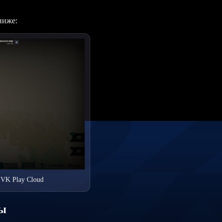
ниже:
 VK Play Cloud
ры