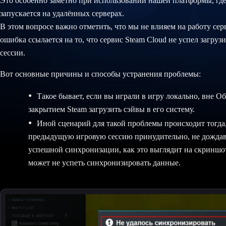
Это особенно заметно при использовании нашей платформы, где
запускается на удалённых серверах.
В этом вопросе важно отметить, что мы не влияем на работу серв
ошибка ссылается на то, что сервис Steam Cloud не успел загру
сессии.
Вот основные причины и способы устранения проблемы:
Такое бывает, если вы играли в игру локально, вне Об
закрытием Steam загрузить сэйвы в его систему.
Иной сценарий для такой проблемы происходит тогда,
предыдущую игровую сессию принудительно, не дожда
успешной синхронизации, как это выглядит на скриншот
может не успеть синхронизировать данные.