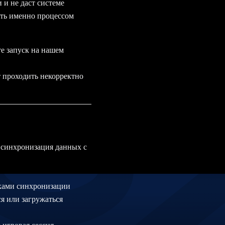
и не даст системе
нить именно процессом
те запуск на нашем
т проходить некорректно
 синхронизация данных с
бками синхронизации
ся или загружаться