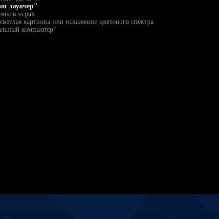
am лаунчер"
емы в играх
светлая картинка или искажение цветового спектра
альный компьютер"