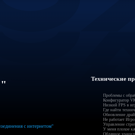
Технические п
р"
Проблемы с обра
Конфигуратор VK
Низкий FPS в иг
Где найти техни
Обновление драй
Не работает Игро
Управление стри
соединения с интернетом"
У меня плохое ка
Облачное хранил