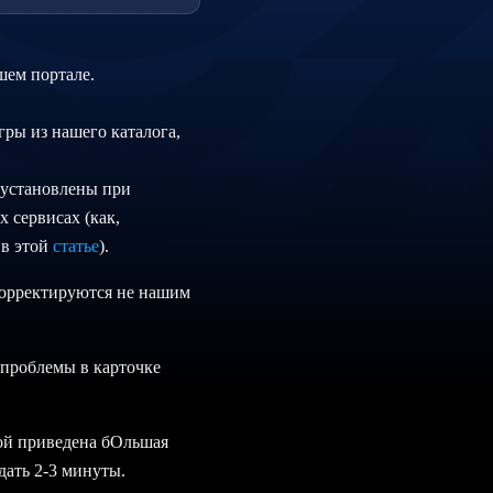
шем портале.
гры из нашего каталога,
едустановлены при
 сервисах (как,
 в этой
статье
).
 корректируются не нашим
 проблемы в карточке
орой приведена бОльшая
дать 2-3 минуты.