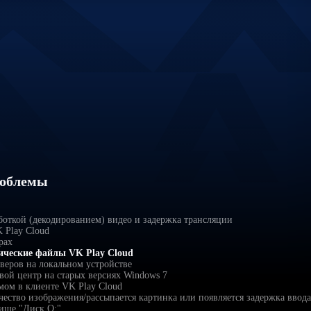
роблемы
боткой (декодированием) видео и задержка трансляции
 Play Cloud
рах
нические файлы VK Play Cloud
веров на локальном устройстве
вой центр на старых версиях Windows 7
мом в клиенте VK Play Cloud
чество изображения/рассыпается картинка или появляется задержка ввода
ище "Диск O:"