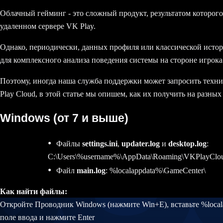
Облачный гейминг - это сложный продукт, результатом которого 
удаленном сервере VK Play.
Однако, периодически, данных профиля или классической истор
для комплексного анализа поведения системы на стороне игрока
Поэтому, иногда наша служба поддержки может запросить техн
Play Cloud, в этой статье мы опишем, как их получить на разны
Windows (от 7 и выше)
Файлы
settings.ini
,
updater.log
и
desktop.log
:
C:\Users\%username%\AppData\Roaming\VKPlayClo
Файл
main.log
: %localappdata%\GameCenter\
Как найти файлы:
Откройте Проводник Windows (нажмите Win+E), вставьте %local
поле ввода и нажмите Enter