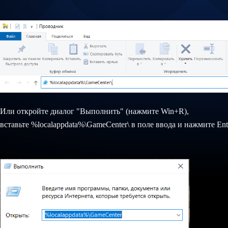
Или о​​​​ткройте диалог "Выполнить" (нажмите Win+R),
вставьте %localappdata%\GameCenter\ в поле ввода и нажмите Ent