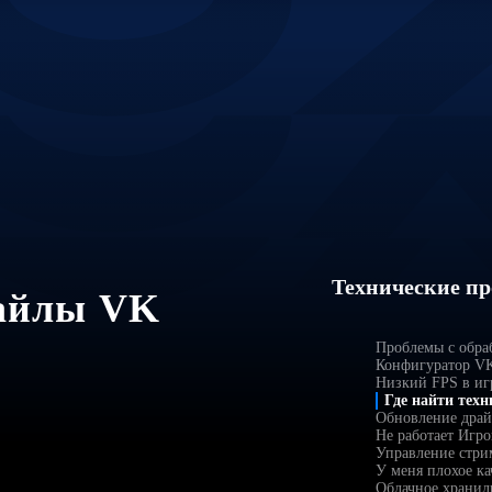
Технические п
файлы VK
Проблемы с обра
Конфигуратор VK
Низкий FPS в иг
Где найти тех
Обновление драй
Не работает Игро
Управление стри
У меня плохое ка
Облачное хранил